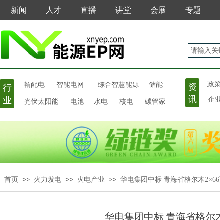
新闻
人才
直播
讲堂
会展
专题
输配电
政
智能电网
综合智慧能源
储能
资
行
讯
业
光伏太阳能
电池
水电
核电
碳管家
企
>>
>>
>>
首页
火力发电
火电产业
华电集团中标 青海省格尔木2×6
华电集团中标 青海省格尔木