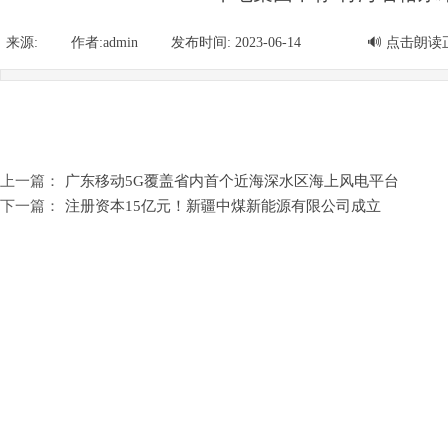
新闻 人才 直播 讲堂
来源:
|
作者:
admin
|
发布时间:
2023-06-14
|
|
🔊
点击朗读
上一篇：
广东移动5G覆盖省内首个近海深水区海上风电平台
下一篇：
注册资本15亿元！新疆中煤新能源有限公司成立