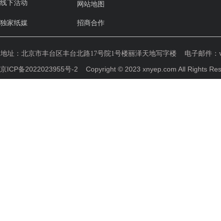
线下活动
网站地图
独家纸媒
招商合作
地址：
北京市丰台区丰台北路17号院1号楼丽泽天地写字楼
电子邮件：weih
京ICP备2022023955号-2
Copyright © 2023 xnyep.com All R