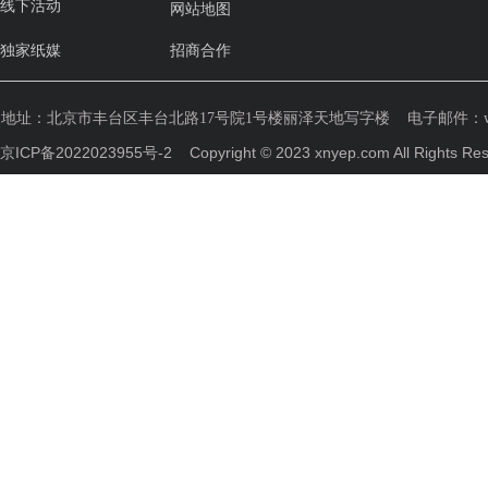
线下活动
网站地图
独家纸媒
招商合作
地址：
北京市丰台区丰台北路17号院1号楼丽泽天地写字楼
电子邮件：weih
京ICP备2022023955号-2
Copyright © 2023 xnyep.com All R