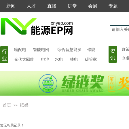
新闻
人才
直播
讲堂
会展
专题
输配电
政
智能电网
综合智慧能源
储能
资
行
讯
业
光伏太阳能
电池
水电
核电
碳管家
企
首页
纸媒
>>
暂无相关记录！