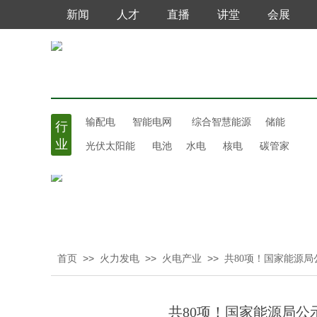
新闻
人才
直播
讲堂
会展
输配电
智能电网
综合智慧能源
储能
行
业
光伏太阳能
电池
水电
核电
碳管家
>>
>>
>>
首页
火力发电
火电产业
共80项！国家能源
共80项！国家能源局