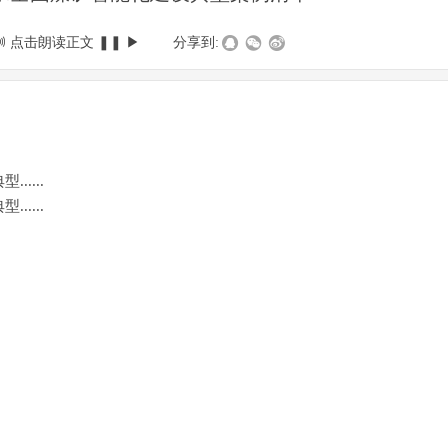
🔊
点击朗读正文
❚❚
▶
|
分享到:
....
....