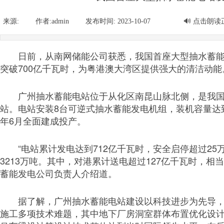
新闻 人才 直播 讲堂
来源:
|
作者:
admin
|
发布时间:
2023-10-07
|
|
🔊
点击朗读
日前，从南网储能公司获悉，我国首座大型抽水蓄能
突破700亿千瓦时，为粤港澳大湾区提供强大的清洁动能
广州抽水蓄能电站位于从化区南昆山脉北侧，是我
站。电站安装8台可逆式抽水蓄能发电机组，装机容量达到2
年6月全面建成投产。
“电站累计发电达到712亿千瓦时，安全启停超过25
3213万吨。其中，对港累计送电超过127亿千瓦时，相
蓄能发电公司负责人介绍道。
据了解，广州抽水蓄能电站建设以科技进步为先导
施工多项技术难题，其中地下厂房洞室群体布置优化设