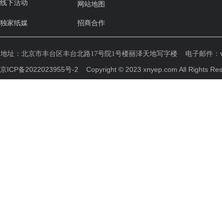
线下活动
网站地图
独家纸媒
招商合作
地址：
北京市丰台区丰台北路17号院1号楼丽泽天地写字楼
电子邮件：weih
京ICP备2022023955号-2
Copyright © 2023 xnyep.com All R