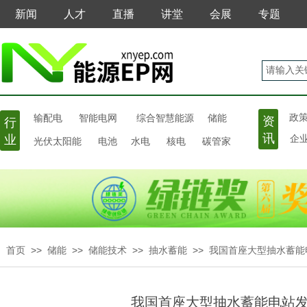
新闻
人才
直播
讲堂
会展
专题
输配电
政
智能电网
综合智慧能源
储能
资
行
讯
业
光伏太阳能
电池
水电
核电
碳管家
企
>>
>>
>>
>>
首页
储能
储能技术
抽水蓄能
我国首座大型抽水蓄能
我国首座大型抽水蓄能电站发