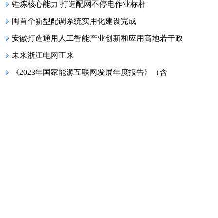
锤炼核心能力 打造配网不停电作业标杆
闽首个新型配调系统实用化建设完成
安徽打造通用人工智能产业创新和应用高地若干政
未来浙江电网正来
《2023年国家能源互联网发展年度报告》（含
内蒙古：乌兰察布首例电网加密技术成功应用
微电网
内蒙古电网成功构建国内首个广域离网纯新能源电
广东电网公司2023年专项招标（智能化系统（
南方电网公司推动新型储能前沿技术布局
南方电网公司发布科技强企建设三年行动方案
广东茂名市茂南区“十四五”节能规划：构建区域