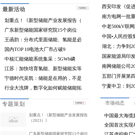
西安印发《促
最新活动
南方电网一批
划重点！《新型储能产业发展报告（
中老500kV
广东新型储能国家研究院15个岗位
中国•人民控股
王函韵：分布式里面储能、氢能是必
湖北：力争到20
国内TOP 10电池大厂市占破9
国家能源局印
中核汇能储能系统集采：5GWh磷
​南网储能公司2
江苏：加快培育氢能、新型储能实等
五部门开展第
宁德时代吴凯：储能是在用的，不是
宁夏中卫：到2
行业大洗牌，数字化如何赋能储能拓
市场动态
专题策划
划重点！《新型储能产业发展报告
中国最大海缆
（2023）》
全国首次实现
广东新型储能国家研究院15个岗位
江苏虚拟电厂“