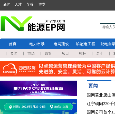
新闻 人才 直播 讲堂
首页
电力市场
电网建设
输配电工程
配电自
要闻
市场
政策
项目
招标
名企
要闻
国网冀北唐山供
辽宁朝阳220
国网公司首个±