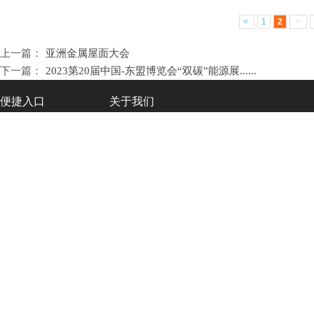
<
1
2
>
上一篇：
亚洲金属屋面大会
下一篇：
2023第20届中国-东盟博览会“双碳”能源展......
便捷入口
关于我们
在线直播
网站介绍
线下活动
网站地图
独家纸媒
招商合作
地址：
北京市丰台区丰台北路17号院1号楼丽泽天地写字楼
电子邮件：weih
京ICP备2022023955号-2
Copyright © 2023 xnyep.com All R