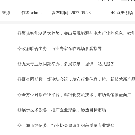
新闻 人才 直播 讲堂
来源:
|
作者:
admin
|
发布时间:
2023-06-28
|
|
🔊
点击朗读
◎聚焦智能制造大趋势，突出展现能源与电力行业的绿色、效
◎政府联合主办，行业专家亲临现场参观指导
◎九大专业展同期举办，多展联动，提供一站式服务
◎展会同期数十场论坛会议，发布行业信息，推广新技术新产
◎全方位对接产业平台，精细化交流技术，市场营销覆盖面广
◎展示技术设备，推广企业形象，渗透目标市场
◎上海市经信委、行业协会邀请组织高质量专业观众