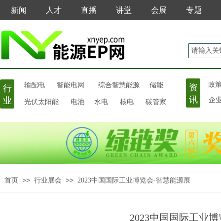
新闻
人才
直播
讲堂
会展
专题
输配电
政
智能电网
综合智慧能源
储能
资
行
讯
业
光伏太阳能
电池
水电
核电
碳管家
企
>>
>>
首页
行业展会
2023中国国际工业博览会-智慧能源展
2023中国国际工业