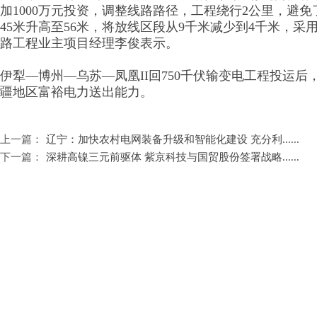
加1000万元投资，调整线路路径，工程绕行2公里，避免
45米升高至56米，将放线区段从9千米减少到4千米，
路工程业主项目经理李俊表示。
伊犁—博州—乌苏—凤凰II回750千伏输变电工程投运
疆地区富裕电力送出能力。
上一篇：
辽宁：加快农村电网装备升级和智能化建设 充分利......
下一篇：
深耕高镍三元前驱体 紫京科技与国贸股份签署战略......