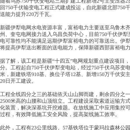
随着乌苏750千伏变电站三期扩建工程新增2号主变压器
回750千伏输变电工程正式建成投运，自此新疆北部75
送能力提升220万千瓦。
新疆伊犁电网水电资源丰富，富裕电力主要送至乌鲁木
州、奎屯电网接力送入乌昌负荷中心，目前750千伏伊
电可靠性均不能满足远期伊犁富裕电力的可靠送出。伊犁
将提高伊犁送出断面的送电能力，保障新疆西部富裕电
据了解，该工程是新疆“十四五”电网规划重点建设项目，
分。工程起自750千伏伊犁变电站，经过750千伏乌苏变电
米，新建铁塔910基、换位子塔12基、新增150万千伏安主
20日开工建设。
工程全线四分之三的基础依天山山脚而建，剩余四分之一穿
2500米高的山腰和山顶组立。工程建设采取索道运输方式
化装置，解决深基坑开挖难题。在放线施工中应用集控
过程，有效降低施工安全风险，提高架线施工效率。
此外，工程有23公里线路、57基铁塔位于蒙玛拉森林公