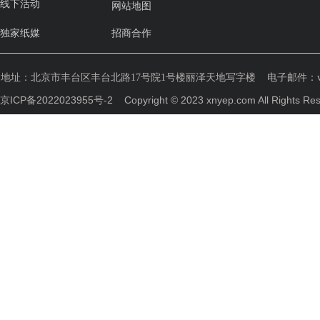
线下活动
网站地图
独家纸媒
招商合作
地址：
北京市丰台区丰台北路17号院1号楼丽泽天地写字楼
电子邮件：weih
京ICP备2022023955号-2
Copyright © 2023 xnyep.com All R